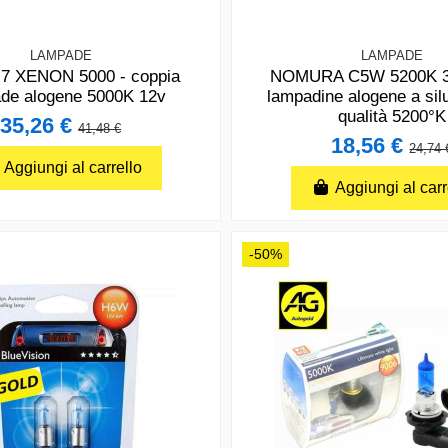
LAMPADE
LAMPADE
7 XENON 5000 - coppia
NOMURA C5W 5200K 3
de alogene 5000K 12v
lampadine alogene a silu
qualità 5200°K
35,26 €
41,48 €
18,56 €
24,74 
Aggiungi al carrello
Aggiungi al carr
-50%