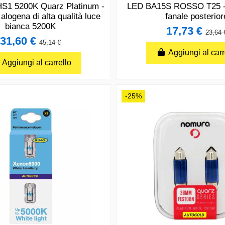
1 5200K Quarz Platinum -
LED BA15S ROSSO T25 -
alogena di alta qualità luce
fanale posterior
bianca 5200K
17,73 €
23,64 
31,60 €
45,14 €
Aggiungi al carr
Aggiungi al carrello
-25%