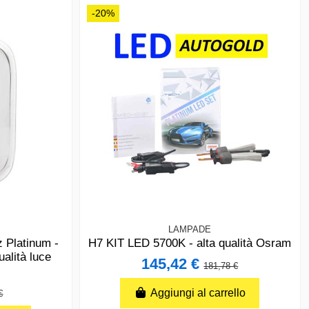
-20%
LAMPADE
Platinum -
H7 KIT LED 5700K - alta qualità Osram
alità luce
145,42 €
181,78 €
Aggiungi al carrello
€