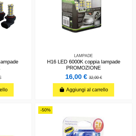
LAMPADE
lampade
H16 LED 6000K coppia lampade
E
PROMOZIONE
16,00 €
€
32,00 €
ello
Aggiungi al carrello
-50%