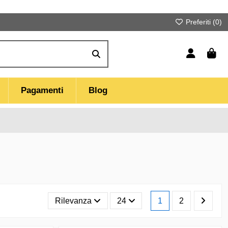
Preferiti (
0
)
Pagamenti
Blog
Rilevanza
24
1
2