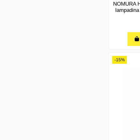
NOMURA HS
lampadina 
-15%