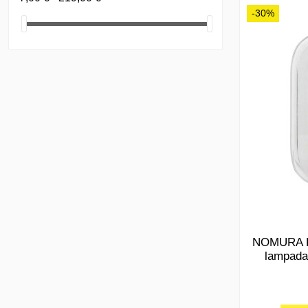
-30%
NOMURA H7
lampada 