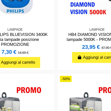
LAMPADE
LAMPADE
LIPS BLUEVISION 3400K
HB4 DIAMOND VISION
ia lampade posizione
lampade 5000K - PR
PROMOZIONE
23,95 €
47,90 
7,30 €
14,60 €
Aggiungi al carr
Aggiungi al carrello
-50%