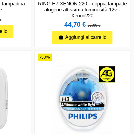
 lampadina
RING H7 XENON 220 - coppia lampade
e
alogene altissima luminosità 12v -
Xenon220
€
44,70 €
55,88 €
ello
Aggiungi al carrello
-50%