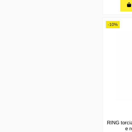
-10%
RING torci
e r