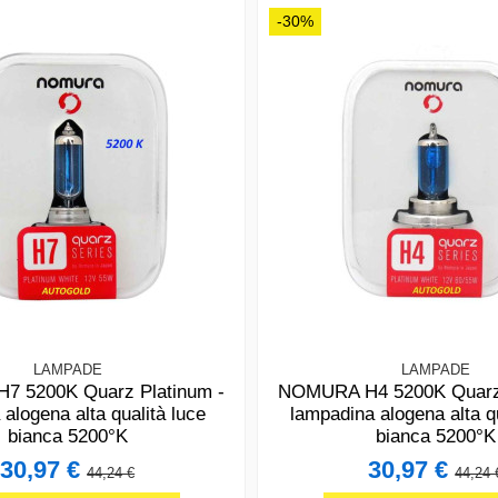
-30%
LAMPADE
LAMPADE
 5200K Quarz Platinum -
NOMURA H4 5200K Quarz 
alogena alta qualità luce
lampadina alogena alta qu
bianca 5200°K
bianca 5200°K
30,97 €
30,97 €
44,24 €
44,24 