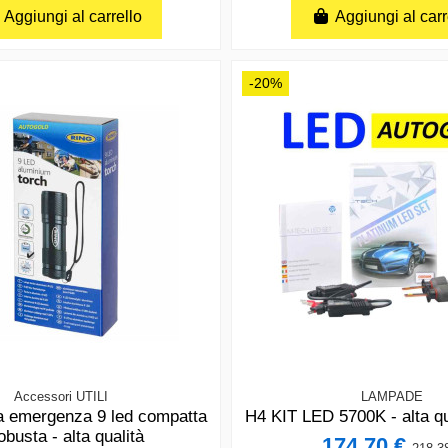
Aggiungi al carrello
Aggiungi al carr
-20%
Accessori UTILI
LAMPADE
a emergenza 9 led compatta
H4 KIT LED 5700K - alta q
obusta - alta qualità
174,70 €