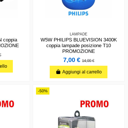
LAMPADE
 coppia
W5W PHILIPS BLUEVISION 3400K
OMOZIONE
coppia lampade posizione T10
PROMOZIONE
€
7,00 €
14,00 €
ello
Aggiungi al carrello
-50%