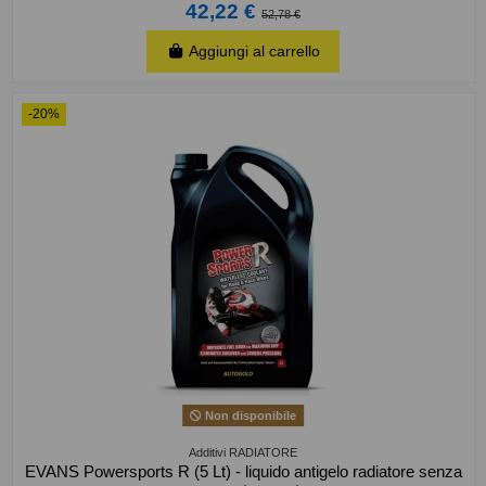
42,22 €
52,78 €
Aggiungi al carrello
-20%
Non disponibile
Additivi RADIATORE
EVANS Powersports R (5 Lt) - liquido antigelo radiatore senza