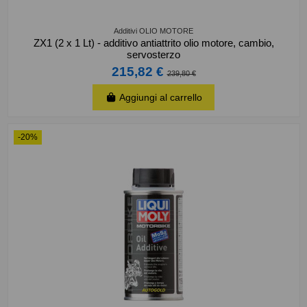
Additivi OLIO MOTORE
ZX1 (2 x 1 Lt) - additivo antiattrito olio motore, cambio,
servosterzo
215,82 €
239,80 €
Aggiungi al carrello
-20%