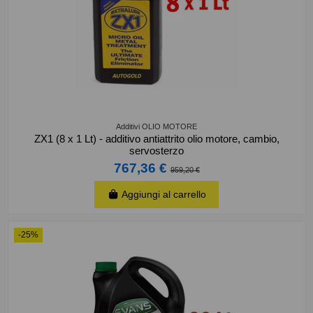
Additivi OLIO MOTORE
ZX1 (8 x 1 Lt) - additivo antiattrito olio motore, cambio,
servosterzo
767,36 €
959,20 €
Aggiungi al carrello
-25%