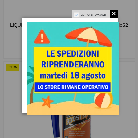
Do not show again.
Anti ATTRITO
LIQUI MOLY 21668 Motorbike Oil Additive - Additivo MoS2
antiattrito olio motore Moto...
15,78 €
19,73 €
Aggiungi al carrello
-20%