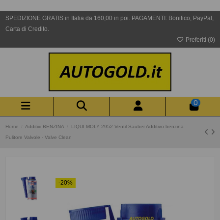
SPEDIZIONE GRATIS in Italia da 160,00 in poi. PAGAMENTI: Bonifico, PayPal,
Carta di Credito.
Preferiti (
0
)
0
Home
Additivi BENZINA
LIQUI MOLY 2952 Ventil Sauber Additivo benzina
Pulitore Valvole - Valve Clean
-20%