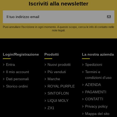
Iscriviti alla newsletter
Puoi annullare l'iscrizione in ogni momento. A questo scopo, cerca le info di contatto nelle
note legali.
Login/Registrazione
Prodotti
La nostra azienda
Entra
Nuovi prodotti
Spedizioni
Il mio account
Più venduti
Termini e
condizioni d'uso
Dati personali
Marche
AZIENDA
Storico ordini
ROYAL PURPLE
PAGAMENTI
SINTOFLON
CONTATTI
LIQUI MOLY
Privacy policy
ZX1
Mappa del sito