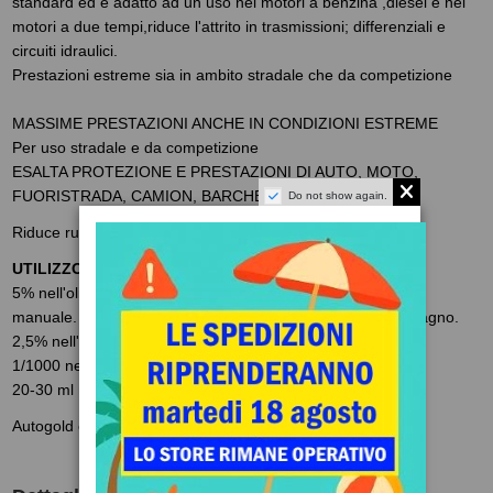
standard ed è adatto ad un uso nei motori a benzina ,diesel e nei
motori a due tempi,riduce l'attrito in trasmissioni; differenziali e
circuiti idraulici.
Prestazioni estreme sia in ambito stradale che da competizione
MASSIME PRESTAZIONI ANCHE IN CONDIZIONI ESTREME
Per uso stradale e da competizione
ESALTA PROTEZIONE E PRESTAZIONI DI AUTO, MOTO,
FUORISTRADA, CAMION, BARCHE, TRATTORI
Do not show again.
Riduce rumorosità e vibrazioni.
UTILIZZO
5% nell'olio-motore (anche moto 2T-4T) e nell'olio-cambio
manuale. Stessa quantità anche nelle moto con frizioni a bagno.
2,5% nell'olio-cambio automatico
1/1000 nel carburante (diesel e benzina)
20-30 ml nell'olio servosterzo per ogni litro
Autogold è distributore esclusivo in Italia dei prodotti ZX1