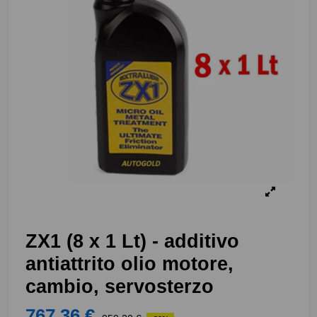
ZX1 (8 x 1 Lt) - additivo
antiattrito olio motore,
cambio, servosterzo
767,36 €