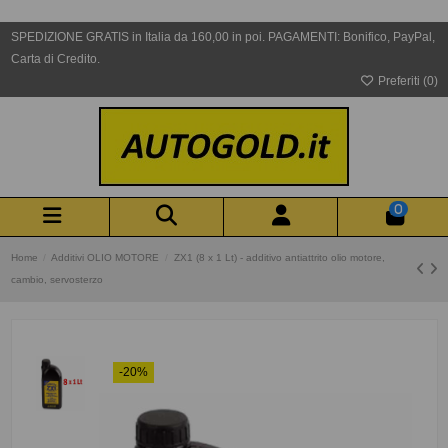
SPEDIZIONE GRATIS in Italia da 160,00 in poi. PAGAMENTI: Bonifico, PayPal,
Carta di Credito.
Preferiti (
0
)
0
Home
Additivi OLIO MOTORE
ZX1 (8 x 1 Lt) - additivo antiattrito olio motore,
cambio, servosterzo
-20%