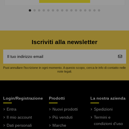
Iscriviti alla newsletter
Puoi annullare l'iscrizione in ogni momento. A questo scopo, cerca le info di contatto nelle
note legali.
Login/Registrazione
Prodotti
La nostra azienda
Entra
Nuovi prodotti
Spedizioni
Il mio account
Più venduti
Termini e
condizioni d'uso
Dati personali
Marche