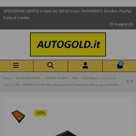
SPEDIZIONE GRATIS in Italia da 160,00 in poi. PAGAMENTI: Bonifico, PayPal,
Carta di Credito.
Preferiti (
0
)
0
Home
FILTRI SPORTIVI
SPRINT FILTER
FIAT
FIAT Marea 1.2 1.4 1.6
1.8 1.9 JTD - SPRINT FILTER filtro aria sportivo in Poliestere P08 (a secco) P024S
-10%