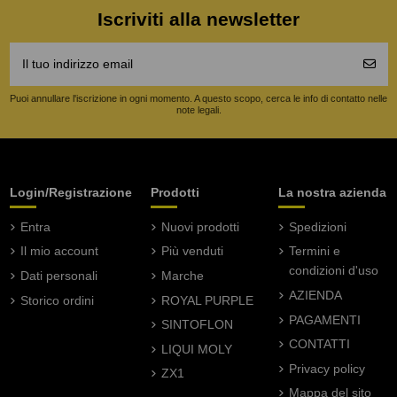
Iscriviti alla newsletter
Puoi annullare l'iscrizione in ogni momento. A questo scopo, cerca le info di contatto nelle
note legali.
Login/Registrazione
Prodotti
La nostra azienda
Entra
Nuovi prodotti
Spedizioni
Il mio account
Più venduti
Termini e
condizioni d'uso
Dati personali
Marche
AZIENDA
Storico ordini
ROYAL PURPLE
PAGAMENTI
SINTOFLON
CONTATTI
LIQUI MOLY
Privacy policy
ZX1
Mappa del sito