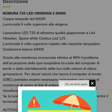
Descrizione
NOMURA T20 LED OBSIDIAN 2 6000K
Coppia lampade led 6000K
Luminosità 6 volte superiore alle alogene
Lampadina LED T20 di altissima qualità giapponese a Led
Obsidian. Space white Canbus Led 12V.
Luminosità 6 volte superiore rispetto alle classiche lampadine.
Gradazione bianca 6000K.
Grazie alla resistenza incorporata elimina al 99% il problema
dell'accessione della spia lampadine bruciate del computer di
bordo o dello sfarfallamento delle luci nelle vetture di ultima
generazione. Per alcuni veicoli che hanno il computer di bordo
(OBC) potrebbe essere necessario aggiungere una coppia di
Do not show again.
resistenze di carico al fine di evitare il messaggio di errore
visualizzato sul cruscotto.
Se la luce non funziona dopo l'installazione, è sufficiente invertire il
terminale.
AUTOGOLD - La qualità al primo posto