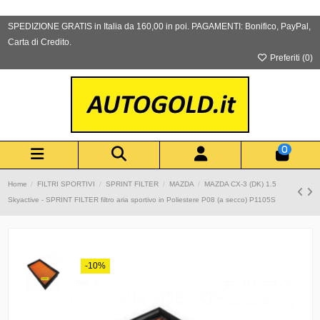
SPEDIZIONE GRATIS in Italia da 160,00 in poi. PAGAMENTI: Bonifico, PayPal,
Carta di Credito.
Preferiti (
0
)
0
Home
FILTRI SPORTIVI
SPRINT FILTER
MAZDA
MAZDA CX-3 (DK) 1.5
Skyactive - SPRINT FILTER filtro aria sportivo in Poliestere P08 (a secco) P1105S
-10%