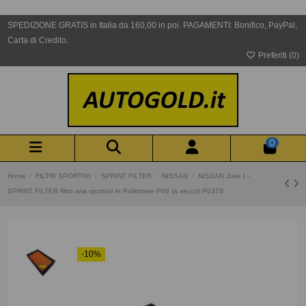
SPEDIZIONE GRATIS in Italia da 160,00 in poi. PAGAMENTI: Bonifico, PayPal,
Carta di Credito.
Preferiti (
0
)
0
Home
FILTRI SPORTIVI
SPRINT FILTER
NISSAN
NISSAN Juke I -
SPRINT FILTER filtro aria sportivo in Poliestere P08 (a secco) P037S
-10%