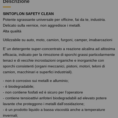
Descrizione
SINTOFLON SAFETY CLEAN
Potente sgrassante universale per officine, fai da te, industria.
Delicato sulla vernice, non aggredisce i metalli.
Alta qualità
Utilizzabile su auto, moto, camion, furgoni, camper, imabarcazioni
E’ un detergente super-concentrato a reazione alcalina ad altissima
efficacia, indicato per la rimozione di sporchi grassi particolarmente
tenaci e di vecchie incrostazioni organiche e inorganiche con
sporchi consistenti (organi meccanici, pistoni, motori, teloni di
camion, macchinari e superfici industriali).
- non è corrosivo sui metalli e alluminio;
- è biodegradabile;
- non contiene fosfati ed è sicuro per l’operatore
- contiene tensioattivi anfoteri biodegradabili ad elevato potere
lavante che proteggono i metalli dall’ossidazione;
- è un prodotto liquido a bassa viscosità anche a temperature
invernali;