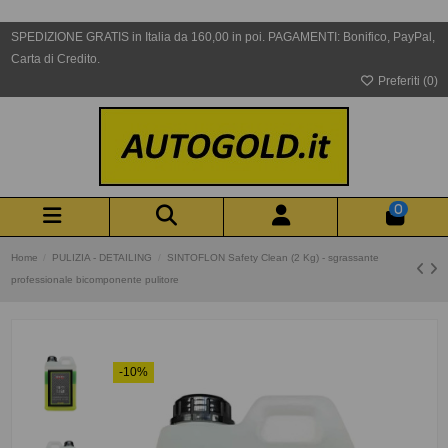
SPEDIZIONE GRATIS in Italia da 160,00 in poi. PAGAMENTI: Bonifico, PayPal,
Carta di Credito.
Preferiti (
0
)
0
Home
PULIZIA - DETAILING
SINTOFLON Safety Clean (2 Kg) - sgrassante
professionale bicomponente pulitore
-10%