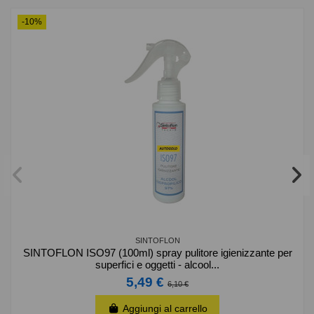
-10%
SINTOFLON
SINTOFLON ISO97 (100ml) spray pulitore igienizzante per
superfici e oggetti - alcool...
5,49 €
6,10 €
Aggiungi al carrello