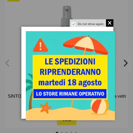
Do not show again.
Non disponibile
INVERNO
SINTOFLON Superfinish Glass - trattamento antipioggia vetri
al PTFE Teflon
17,57 €
19,52 €
View