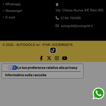
Whatsapp
Via: Chiesa Nuova 9/E Rieti (RI)
Messenger
E-mail
0746-760395
autogold@autogold.it
© 2025 - AUTOGOLD srl - P.IVA: 01130960576
Le tue preferenze relative alla privacy
Informativa sulla raccolta