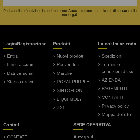
Puoi annullare l'iscrizione in ogni momento. A questo scopo, cerca le info di contatto nelle
note legali.
Login/Registrazione
Prodotti
La nostra azienda
Entra
Nuovi prodotti
Spedizioni
Il mio account
Più venduti
Termini e
condizioni d'uso
Dati personali
Marche
AZIENDA
Storico ordini
ROYAL PURPLE
PAGAMENTI
SINTOFLON
CONTATTI
LIQUI MOLY
Privacy policy
ZX1
Mappa del sito
Contatti
SEDE OPERATIVA
CONTATTI
Autogold