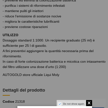
- previene ed elimina la colonizzazione batterica
- purifica i sistemi di rifornimento infestati
- mantiene puliti gli iniettori
- riduce l'emissione di sostanze nocive
- migliora le caratteristiche lubrificanti
- previene costose riparazioni
UTILIZZO
Dosaggio standard 1:1000. Un recipiente graduato (25 ml) è
sufficiente per 25 l di gasolio.
A fini preventivi aggiungere la quantità necessaria prima del
rifornimento.
In caso di forte colonizzazione batterica e micotica con intasamento
del filtro utilizzare una dose d'urto (1:200)
AUTOGOLD store ufficiale Liqui Moly
Dettagli del prodotto
Codice
21318
Do not show again.