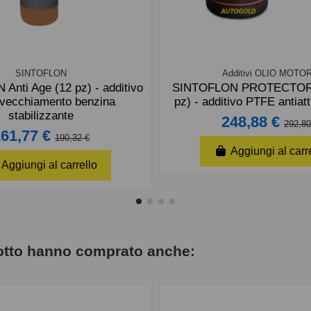
SINTOFLON
Additivi OLIO MOTO
nti Age (12 pz) - additivo
SINTOFLON PROTECTOR 
nvecchiamento benzina
pz) - additivo PTFE antiatt
stabilizzante
248,88 €
292,80
161,77 €
190,32 €
Aggiungi al carr
Aggiungi al carrello
dotto hanno comprato anche: