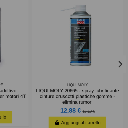
RE
LIQUI MOLY
dditivo
LIQUI MOLY 20665 - spray lubrificante
per motori 4T
cinture cruscotti plastiche gomme -
elimina rumori
12,88 €
16,10 €
ello
Aggiungi al carrello