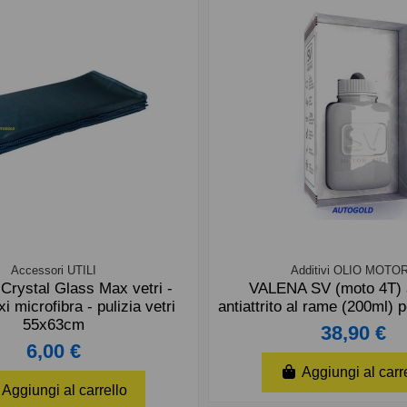
Accessori UTILI
Additivi OLIO MOTO
rystal Glass Max vetri -
VALENA SV (moto 4T) a
 microfibra - pulizia vetri
antiattrito al rame (200ml) 
55x63cm
38,90 €
6,00 €
Aggiungi al carr
Aggiungi al carrello