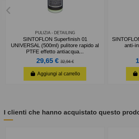
PULIZIA - DETAILING
SINTOFLON Superfinish 01
SINTOFLON A
UNIVERSAL (500ml) pulitore rapido al
anti-i
PTFE effetto antiacqua...
29,65 €
32,94 €
Aggiungi al carrello
I clienti che hanno acquistato questo pro