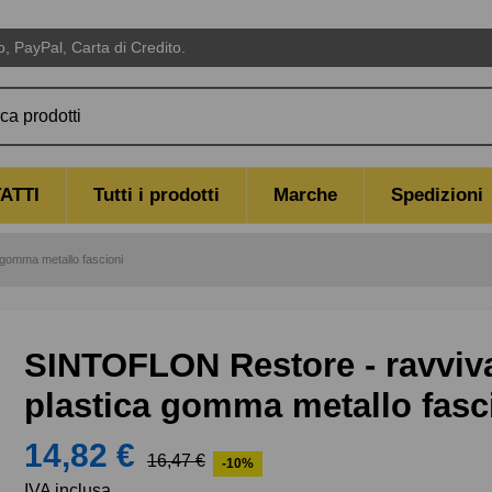
 PayPal, Carta di Credito.
ATTI
Tutti i prodotti
Marche
Spedizioni
 gomma metallo fascioni
SINTOFLON Restore - ravviva
plastica gomma metallo fasc
14,82 €
16,47 €
-10%
IVA inclusa