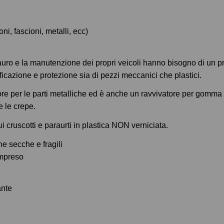
 fascioni, metalli, ecc)
tauro e la manutenzione dei propri veicoli hanno bisogno di un 
ificazione e protezione sia di pezzi meccanici che plastici.
ore per le parti metalliche ed è anche un ravvivatore per gomma e
e le crepe.
i cruscotti e paraurti in plastica NON verniciata.
he secche e fragili
ompreso
ante