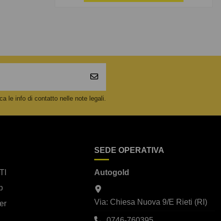
 le info di contatto nelle note legali.
SEDE OPERATIVA
TI
Autogold
p
Via: Chiesa Nuova 9/E Rieti (RI)
er
0746-760395