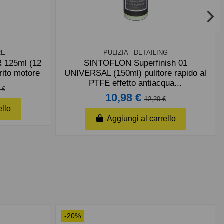
RE
PULIZIA - DETAILING
125ml (12
SINTOFLON Superfinish 01
rito motore
UNIVERSAL (150ml) pulitore rapido al
PTFE effetto antiacqua...
 €
10,98 €
12,20 €
ello
Aggiungi al carrello
-20%