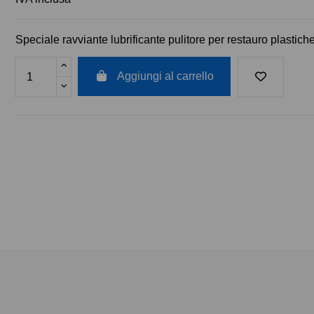
Speciale ravviante lubrificante pulitore per restauro plastich
Aggiungi al carrello