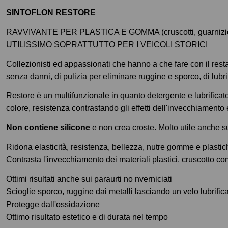
SINTOFLON RESTORE
RAVVIVANTE PER PLASTICA E GOMMA (cruscotti, guarnizioni,
UTILISSIMO SOPRATTUTTO PER I VEICOLI STORICI
Collezionisti ed appassionati che hanno a che fare con il res
senza danni, di pulizia per eliminare ruggine e sporco, di lubr
Restore è un multifunzionale in quanto detergente e lubrificat
colore, resistenza contrastando gli effetti dell'invecchiamento 
Non contiene silicone
e non crea croste. Molto utile anche su
Ridona elasticità, resistenza, bellezza, nutre gomme e plastic
Contrasta l'invecchiamento dei materiali plastici, cruscotto c
Ottimi risultati anche sui paraurti no nverniciati
Scioglie sporco, ruggine dai metalli lasciando un velo lubrific
Protegge dall'ossidazione
Ottimo risultato estetico e di durata nel tempo